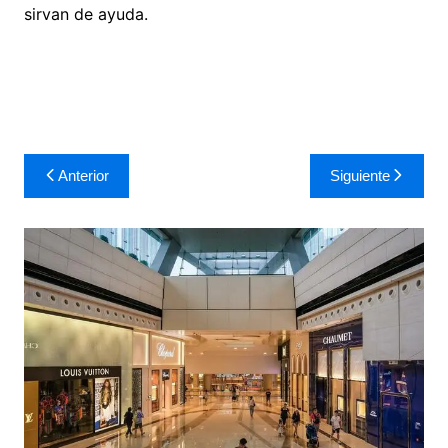
sirvan de ayuda.
Navegación
Anterior
Siguiente
de
entradas