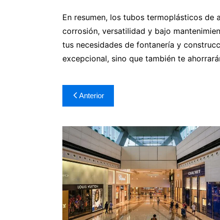
En resumen, los tubos termoplásticos de al
corrosión, versatilidad y bajo mantenimie
tus necesidades de fontanería y construcc
excepcional, sino que también te ahorrará
Navegación
Anterior
de
entradas