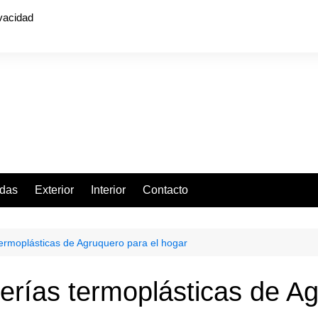
ivacidad
ndas
Exterior
Interior
Contacto
termoplásticas de Agruquero para el hogar
berías termoplásticas de A