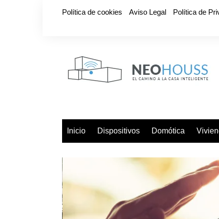
Saltar
Política de cookies
Aviso Legal
Política de Pr
al
contenido
Inicio
Dispositivos
Domótica
Vivie