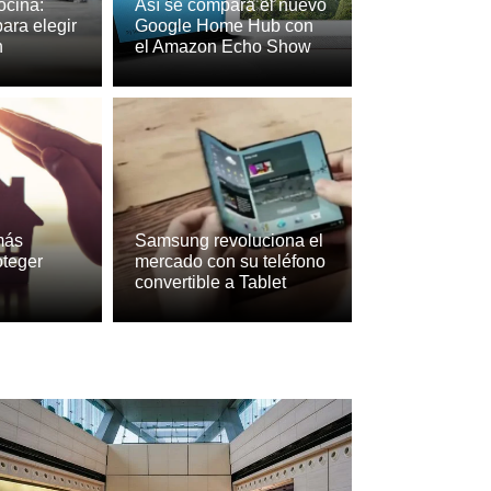
ocina:
Así se compara el nuevo
para elegir
Google Home Hub con
n
el Amazon Echo Show
e Policarbonato: Innovación y Elegancia
más
Samsung revoluciona el
oteger
mercado con su teléfono
gar
convertible a Tablet