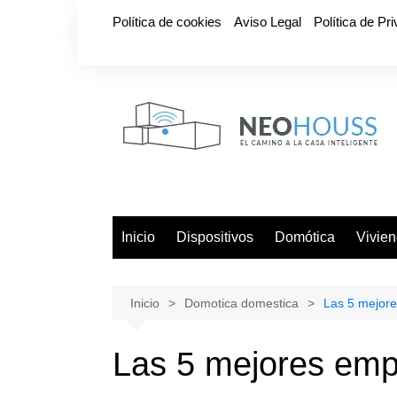
Saltar
Política de cookies
Aviso Legal
Política de Pr
al
contenido
Inicio
Dispositivos
Domótica
Vivie
Inicio
Domotica domestica
Las 5 mejor
Las 5 mejores em