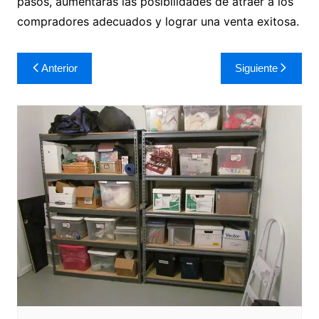
pasos, aumentarás las posibilidades de atraer a los
compradores adecuados y lograr una venta exitosa.
Navegación
Anterior
Siguiente
de
entradas