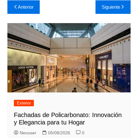
Navegación
Anterior
Siguiente
de
entradas
Exterior
Fachadas de Policarbonato: Innovación
y Elegancia para tu Hogar
Neouser
05/08/2026
0